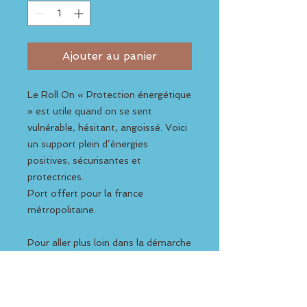
Ajouter au panier
Le Roll On « Protection énergétique
» est utile quand on se sent
vulnérable, hésitant, angoissé. Voici
un support plein d’énergies
positives, sécurisantes et
protectrices.
Port offert pour la france
métropolitaine.
Pour aller plus loin dans la démarche
de compréhension et d'activation
des Roll On, je propose un entretien
de 15 minutes : selon votre choix ,