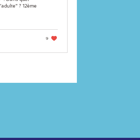
te" ? 12ème
9