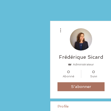
Plus d'actions
Frédérique Sicard
Administrateur
0
0
Abonné
Suivi
S'abonner
Profile