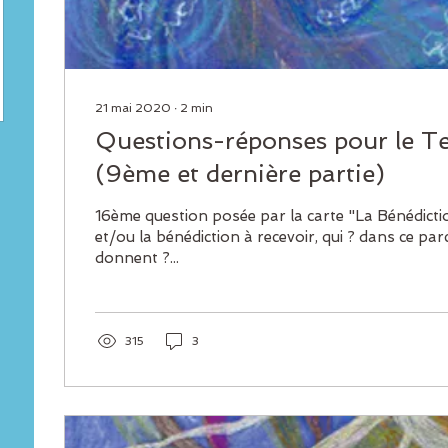
21 mai 2020
∙
2
min
Questions-réponses pour le T
(9ème et dernière partie)
16ème question posée par la carte "La Bénédicti
et/ou la bénédiction à recevoir, qui ? dans ce pa
donnent ?...
315
3