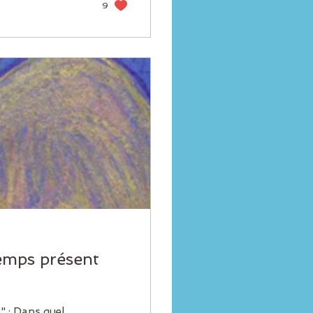
9
emps présent
" : Dans quel