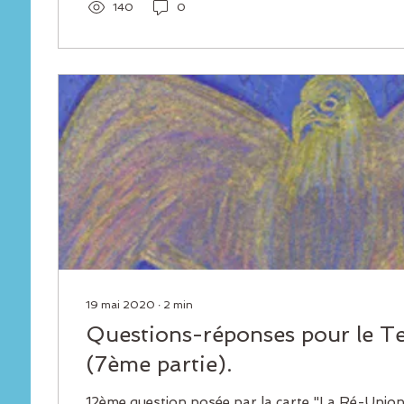
140
0
19 mai 2020
∙
2
min
Questions-réponses pour le T
(7ème partie).
12ème question posée par la carte "La Ré-Union