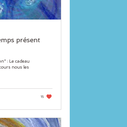
emps présent
on" : Le cadeau
rcours nous les
15