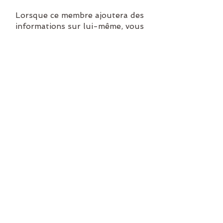
Lorsque ce membre ajoutera des
informations sur lui-même, vous
les verrez ici.
Retour en haut
Nous suivre
​© 2019 Frédérique Sicard