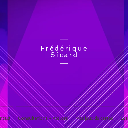
Frédérique
Sicard
ntact
Consultations - Ateliers
Mes jeux de cartes
Les